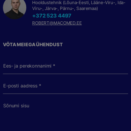
Hooldustehnik (Lõuna-Eesti, Lääne-Viru-, Ida-
Viru-, Järva-, Pärnu-, Saaremaa)
+372 523 4497
ROBERT@MACOMED.EE
VÕTA MEIEGA ÜHENDUST
Ees- ja perekonnanimi *
E-posti aadress *
Sõnumi sisu