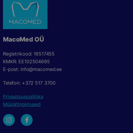
MacoMed OÜ
Registrikood: 16517455
KMKR: EE102504695
E-post: info@macomed.ee
Telefon: +372 517 3700
Privaatsuspoliitika
Müügitingimused