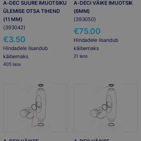
A-DEC SUURE IMUOTSIKU
A-DECI VÄIKE IMUOTSIK
ÜLEMISE OTSA TIHEND
(6MM)
(11 MM)
(393050)
(393042)
€
75.00
€
3.50
Hindadele lisandub
Hindadele lisandub
käibemaks
käibemaks
21 laos
405 laos