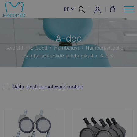
EE
A-dec
Avaleht
›
E-pood
›
Hambaravi
›
Hambaravitoolid
›
Hambaravitoolide kulutarvikud
›
A-dec
Näita ainult laosolevaid tooteid