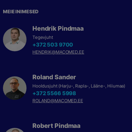
MEIE INIMESED
Hendrik Pindmaa
Tegevjuht
+372 503 9700
HENDRIK@MACOMED.EE
Roland Sander
Hooldusjuht (Harju-, Rapla-, Lääne-, Hiiumaa)
+372 5566 5998
ROLAND@MACOMED.EE
Robert Pindmaa