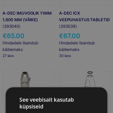
A-DEC IMUVOOLIK 11MM
A-DEC ICX
1,600 MM (VÄIKE)
VEEPUHASTUS TABLETID
(393040)
(393038)
€
65.00
€
67.00
Hindadele lisandub
Hindadele lisandub
käibemaks
käibemaks
27 laos
30 laos
See veebisait kasutab
küpsiseid