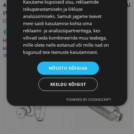
Kasutame küpsiseid sisu, reklaamide
A-DECI SUUR IMUOTSIK
A-DEC SUURE IMUOTSIKU
isikupärastamiseks ja liikluse
(11MM)
KLAPI JA ALUMISE OTSA
analüüsimiseks. Samuti jagame teavet
(393027)
TIHEND (11 MM)
meie saidi kasutamise kohta oma
(393045)
reklaami- ja analüüsipartneritega, kes
€
75.00
võivad seda kombineerida muu teabega,
€
4.00
Hindadele lisandub
mille olete neile esitanud või mille nad on
käibemaks
Hindadele lisandub
kogunud teie teenuste kasutamisest.
18 laos
käibemaks
496 laos
NÕUSTU KÕIGIGA
KEELDU KÕIGIST
POWERED BY COOKIESCRIPT