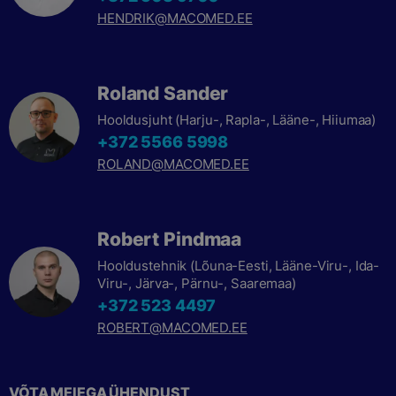
HENDRIK@MACOMED.EE
Roland Sander
Hooldusjuht (Harju-, Rapla-, Lääne-, Hiiumaa)
+372 5566 5998
ROLAND@MACOMED.EE
Robert Pindmaa
Hooldustehnik (Lõuna-Eesti, Lääne-Viru-, Ida-
Viru-, Järva-, Pärnu-, Saaremaa)
+372 523 4497
ROBERT@MACOMED.EE
VÕTA MEIEGA ÜHENDUST