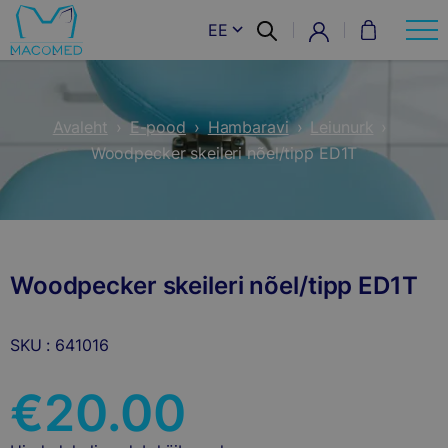
EE
Avaleht
›
E-pood
›
Hambaravi
›
Leiunurk
›
Woodpecker skeileri nõel/tipp ED1T
Woodpecker skeileri nõel/tipp ED1T
SKU : 641016
€
20.00