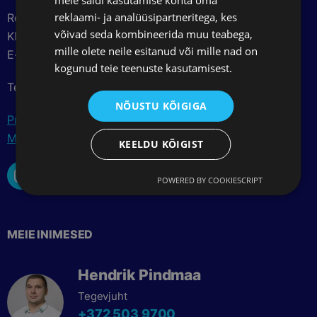
reklaami- ja analüüsipartneritega, kes
Registrikood: 16517455
võivad seda kombineerida muu teabega,
KMKR: EE102504695
mille olete neile esitanud või mille nad on
E-post: info@macomed.ee
kogunud teie teenuste kasutamisest.
Telefon: +372 517 3700
NÕUSTU KÕIGIGA
Privaatsuspoliitika
Müügitingimused
KEELDU KÕIGIST
POWERED BY COOKIESCRIPT
MEIE INIMESED
Hendrik Pindmaa
Tegevjuht
+372 503 9700