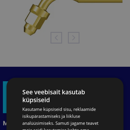
See veebisait kasutab
küpsiseid
Kasutame küpsiseid sisu, reklaamide
isikupärastamiseks ja liikluse
MacoMed OÜ
analüüsimiseks. Samuti jagame teavet
meie saidi kasutamise kohta oma