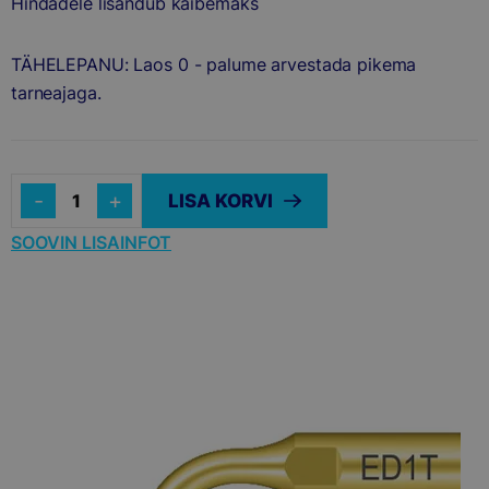
Hindadele lisandub käibemaks
TÄHELEPANU: Laos 0 - palume arvestada pikema
tarneajaga.
Quantity
LISA KORVI
SOOVIN LISAINFOT