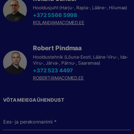
Hooldusjuht (Harju-, Rapla-, Lääne-, Hiiumaa)
+372 5566 5998
ROLAND@MACOMED.EE
Robert Pindmaa
Hooldustehnik (Lõuna-Eesti, Lääne-Viru-, Ida-
Viru-, Järva-, Pärnu-, Saaremaa)
+372 523 4497
ROBERT@MACOMED.EE
VÕTA MEIEGA ÜHENDUST
Ees- ja perekonnanimi *