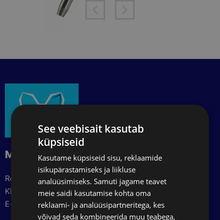
See veebisait kasutab
küpsiseid
MacoMed OÜ
Kasutame küpsiseid sisu, reklaamide
isikupärastamiseks ja liikluse
Registrikood: 16517455
analüüsimiseks. Samuti jagame teavet
KMKR: EE102504695
meie saidi kasutamise kohta oma
E-post: info@macomed.ee
reklaami- ja analüüsipartneritega, kes
võivad seda kombineerida muu teabega,