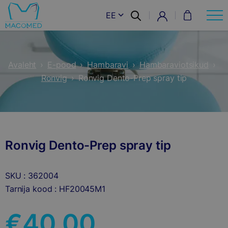
EE
Avaleht
›
E-pood
›
Hambaravi
›
Hambaraviotsikud
›
Ronvig
›
Ronvig Dento-Prep spray tip
Ronvig Dento-Prep spray tip
SKU : 362004
Tarnija kood : HF20045M1
€
40.00