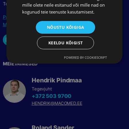
Telefon: +372 517 3700
mille olete neile esitanud või mille nad on
kogunud teie teenuste kasutamisest.
Privaatsuspoliitika
Müügitingimused
NÕUSTU KÕIGIGA
KEELDU KÕIGIST
POWERED BY COOKIESCRIPT
MEIE INIMESED
Hendrik Pindmaa
Tegevjuht
+372 503 9700
HENDRIK@MACOMED.EE
Roland Sander