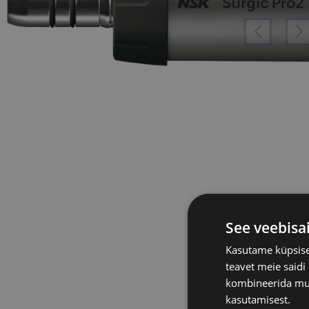
See veebisa
Kasutame küpsisei
teavet meie saidi
kombineerida muu 
kasutamisest.