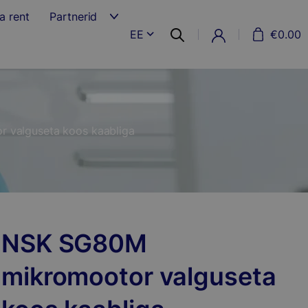
a rent
Partnerid
EE
€
0.00
 valguseta koos kaabliga
NSK SG80M
mikromootor valguseta