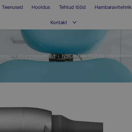
Teenused
Hooldus
Tehtud tööd
Hambaravitehnik
Kontakt
aravi
›
Kirurgiaseadmed
›
NSK
›
NSK SG80M mikromootor