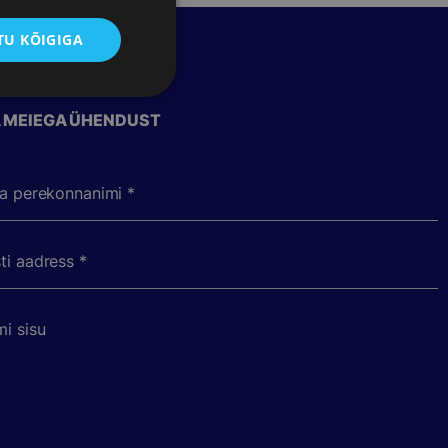
U KÕIGIGA
 MEIEGA ÜHENDUST
ja perekonnanimi *
ti aadress *
i sisu