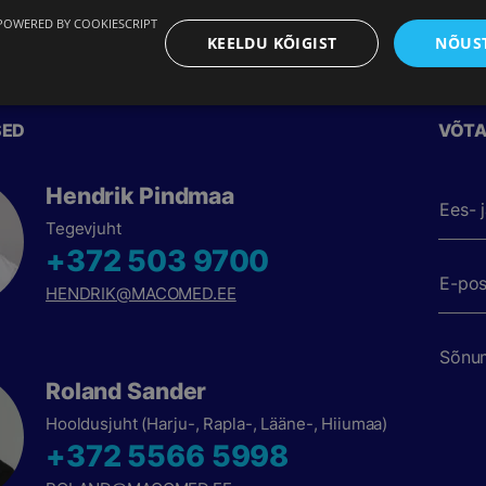
POWERED BY COOKIESCRIPT
KEELDU KÕIGIST
NÕUST
SED
VÕTA
Hendrik Pindmaa
Ees- 
Tegevjuht
+372 503 9700
E-pos
HENDRIK@MACOMED.EE
Sõnum
Roland Sander
Hooldusjuht (Harju-, Rapla-, Lääne-, Hiiumaa)
+372 5566 5998