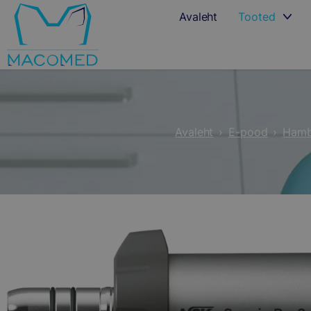
Avaleht
Tooted
Avaleht
›
E-pood
›
Hamb