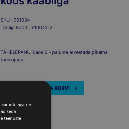
koos kaabliga
SKU : 051034
Tarnija kood : Y1004212
TÄHELEPANU: Laos 0 - palume arvestada pikema
tarneajaga.
Quantity
LISA KORVI
SOOVIN LISAINFOT
s. Samuti jagame
vad seda
ie teenuste