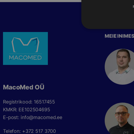
MEIE INIME
MacoMed OÜ
Registrikood: 16517455
KMKR: EE102504695
E-post: info@macomed.ee
Telefon: +372 517 3700