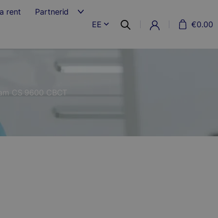
a rent
Partnerid
EE
€
0.00
eam CS 9600 CBCT