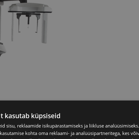
it kasutab küpsiseid
d sisu, reklaamide isikupärastamiseks ja liikluse analüüsimisek
 kasutamise kohta oma reklaami- ja analüüsipartneritega, kes või