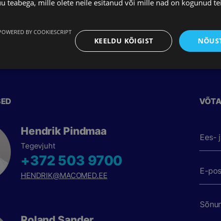
teabega, mille olete neile esitanud või mille nad on kogunud te
POWERED BY COOKIESCRIPT
KEELDU KÕIGIST
NÕUST
SED
VÕTA
Hendrik Pindmaa
Ees- 
Tegevjuht
+372 503 9700
E-pos
HENDRIK@MACOMED.EE
Sõnum
Roland Sander