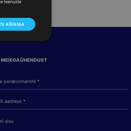
ie teenuste
U KÕIGIGA
 MEIEGA ÜHENDUST
ja perekonnanimi *
ti aadress *
i sisu