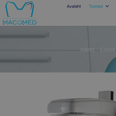
Avaleht
Tooted
Avaleht
›
E-pood