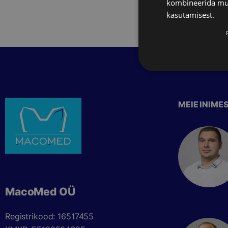
kombineerida muu 
kasutamisest.
MEIE INIME
MacoMed OÜ
Registrikood: 16517455