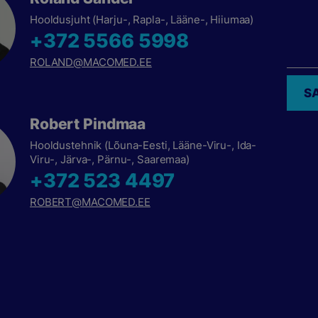
Hooldusjuht (Harju-, Rapla-, Lääne-, Hiiumaa)
+372 5566 5998
ROLAND@MACOMED.EE
S
Robert Pindmaa
Hooldustehnik (Lõuna-Eesti, Lääne-Viru-, Ida-
Viru-, Järva-, Pärnu-, Saaremaa)
+372 523 4497
ROBERT@MACOMED.EE