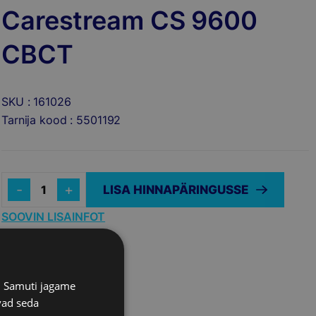
Carestream CS 9600
CBCT
SKU : 161026
Tarnija kood : 5501192
Quantity
LISA HINNAPÄRINGUSSE
SOOVIN LISAINFOT
s. Samuti jagame
vad seda