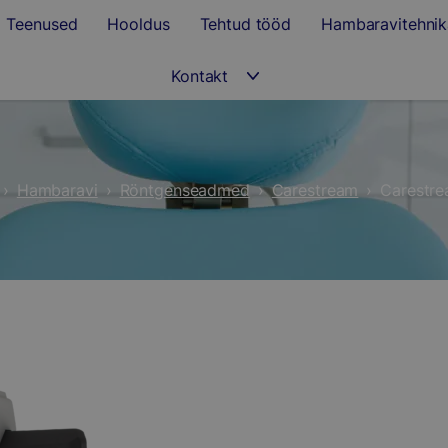
Teenused
Hooldus
Tehtud tööd
Hambaravitehnik
Kontakt
›
Hambaravi
›
Röntgenseadmed
›
Carestream
›
Carestr